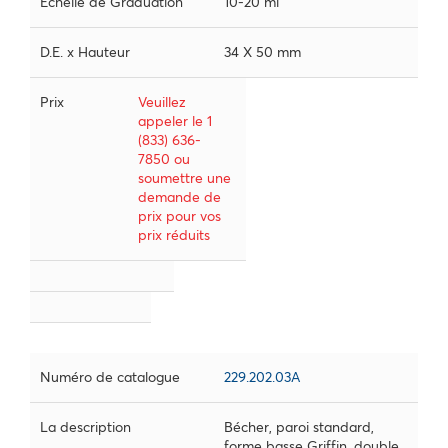
Échelle de Graduation
10-20 ml
D.E. x Hauteur
34 X 50 mm
Prix
Veuillez
appeler le 1
(833) 636-
7850 ou
soumettre une
demande de
prix pour vos
prix réduits
Numéro de catalogue
229.202.03A
La description
Bécher, paroi standard,
forme basse Griffin, double