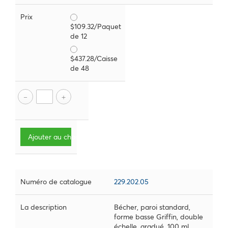
Prix
$109.32/Paquet
de 12
$437.28/Caisse
de 48
Ajouter au chariot
Numéro de catalogue
229.202.05
La description
Bécher, paroi standard,
forme basse Griffin, double
échelle, gradué, 100 ml