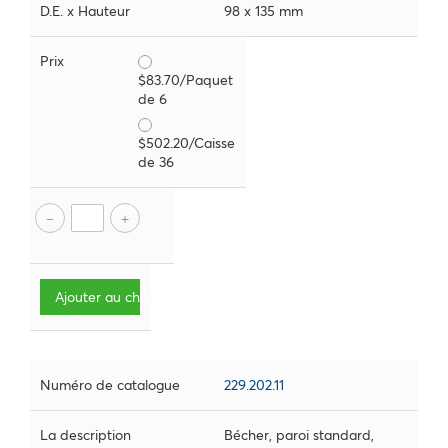
D.E. x Hauteur
98 x 135 mm
Prix
$83.70/Paquet
de 6
$502.20/Caisse
de 36
Ajouter au chariot
Numéro de catalogue
229.202.11
La description
Bécher, paroi standard,