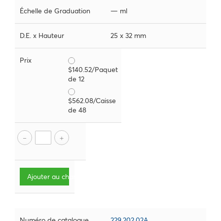
Échelle de Graduation
— ml
D.E. x Hauteur
25 x 32 mm
Prix
$140.52/Paquet
de 12
$562.08/Caisse
de 48
Ajouter au chariot
Numéro de catalogue
229.202.02A