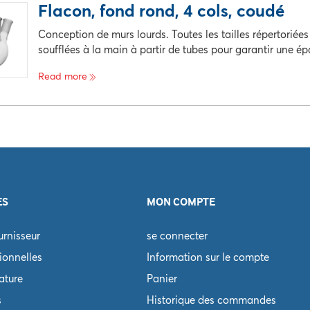
Flacon, fond rond, 4 cols, coudé
egistrement disponible
Conception de murs lourds. Toutes les tailles répertoriée
soufflées à la main à partir de tubes pour garantir une épa
Read more
e catalogue
La description
Pri
egistrement disponible
ES
MON COMPTE
rnisseur
se connecter
ionnelles
Information sur le compte
rature
Panier
s
Historique des commandes