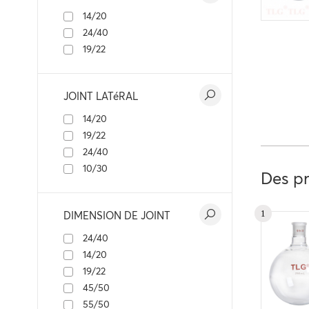
14/20
24/40
19/22
JOINT LATéRAL
14/20
19/22
24/40
10/30
Des pr
1
DIMENSION DE JOINT
24/40
14/20
19/22
45/50
55/50