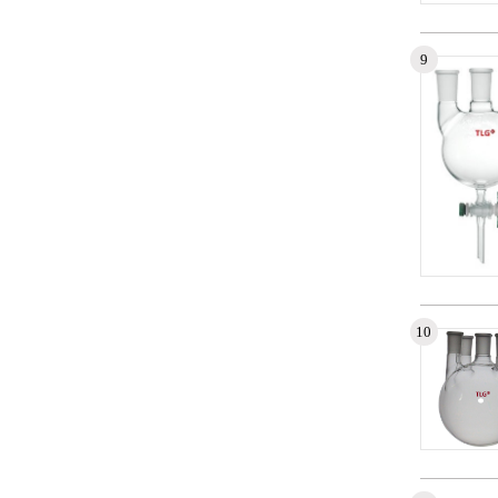
Numéro d
9
Aucun enr
Numéro d
10
Aucun enr
Numéro d