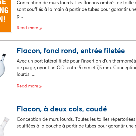
Conception de murs lourds. Les flacons ambrés de taille d
sont soufflés à la main à partir de tubes pour garantir un
p...
Read more
e catalogue
La description
Pri
Flacon, fond rond, entrée filetée
egistrement disponible
Avec un port latéral fileté pour l'insertion d'un thermomèt
de purge, ayant un O.D. entre 5 mm et 7,5 mm. Conceptio
lourds. ...
Read more
e catalogue
La description
Pri
Flacon, à deux cols, coudé
egistrement disponible
Conception de murs lourds. Toutes les tailles répertoriée
soufflées à la bouche à partir de tubes pour garantir une é