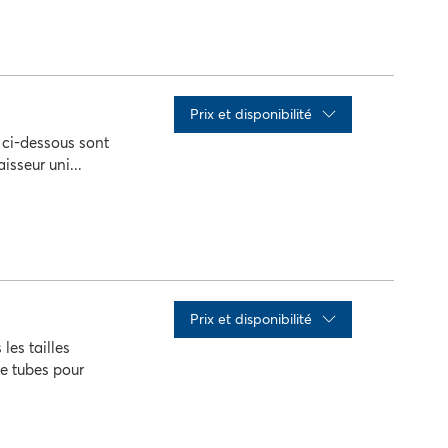
x
Qté
action
Prix ​​et disponibilité
s ci-dessous sont
isseur uni...
x
Qté
action
Prix ​​et disponibilité
les tailles
de tubes pour