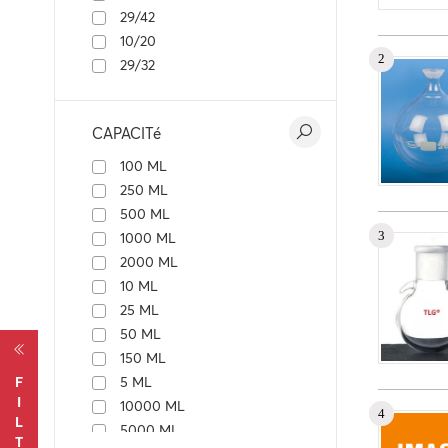
29/42
10/20
Numéro d
2
29/32
Aucun enr
CAPACITé
100 ML
250 ML
500 ML
Numéro d
3
1000 ML
Aucun enr
2000 ML
10 ML
25 ML
50 ML
150 ML
F
5 ML
Numéro d
I
10000 ML
4
L
5000 ML
Aucun enr
T