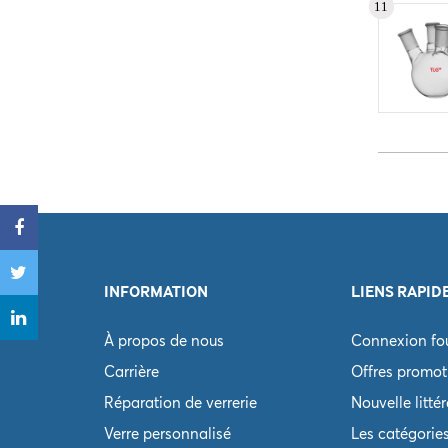
11
Aucun enr
Numéro d
Aucun enr
INFORMATION
LIENS RAPID
À propos de nous
Connexion fou
Carrière
Offres promot
Réparation de verrerie
Nouvelle litté
Verre personnalisé
Les catégorie