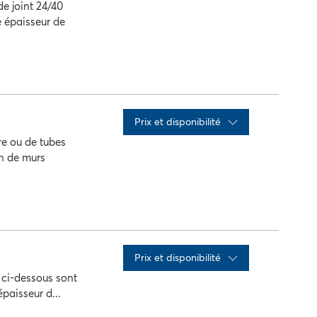
e joint 24/40
e épaisseur de
x
Qté
action
Prix ​​et disponibilité
re ou de tubes
n de murs
x
Qté
action
Prix ​​et disponibilité
s ci-dessous sont
paisseur d...