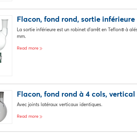
e catalogue
La description
Pri
Flacon, fond rond, sortie inférieure 
egistrement disponible
La sortie inférieure est un robinet d'arrêt en Teflon® à alé
mm.
Read more
e catalogue
La description
Pri
Flacon, fond rond à 4 cols, vertical
egistrement disponible
Avec joints latéraux verticaux identiques.
Read more
e catalogue
La description
Pri