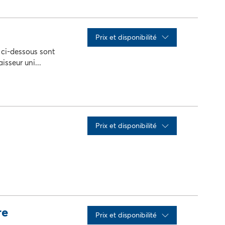
x
Qté
action
Prix ​​et disponibilité
s ci-dessous sont
isseur uni...
x
Qté
action
Prix ​​et disponibilité
x
Qté
action
re
Prix ​​et disponibilité