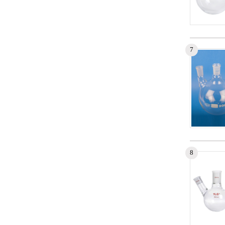
Numéro d
7
Aucun enr
Numéro d
8
Aucun enr