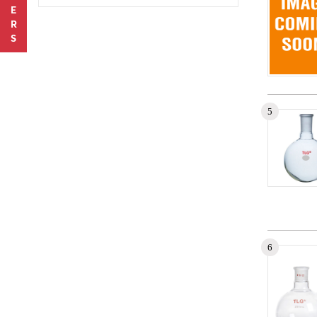
3000 ML
E
20000 ML
R
S
20 000 ML
10 000 ML
12000 ML
Numéro d
5
Aucun enr
Numéro d
6
Aucun enr