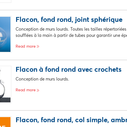
e catalogue
La description
Pri
Flacon, fond rond, joint sphérique
egistrement disponible
Conception de murs lourds. Toutes les tailles répertoriée
soufflées à la main à partir de tubes pour garantir une épa
Read more
e catalogue
La description
Pri
Flacon à fond rond avec crochets
egistrement disponible
Conception de murs lourds.
Read more
e catalogue
La description
Pri
Flacon, fond rond, col simple, amb
egistrement disponible