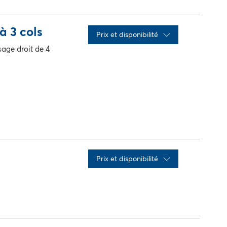
x
Qté
action
à 3 cols
Prix ​​et disponibilité
sage droit de 4
x
Qté
action
Prix ​​et disponibilité
x
Qté
action