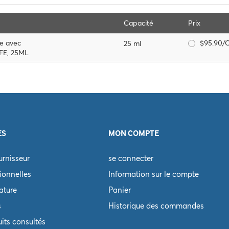
Capacité
Prix
ue avec
$95.90/
25 ml
TFE, 25ML
ES
MON COMPTE
rnisseur
se connecter
ionnelles
Information sur le compte
rature
Panier
s
Historique des commandes
its consultés