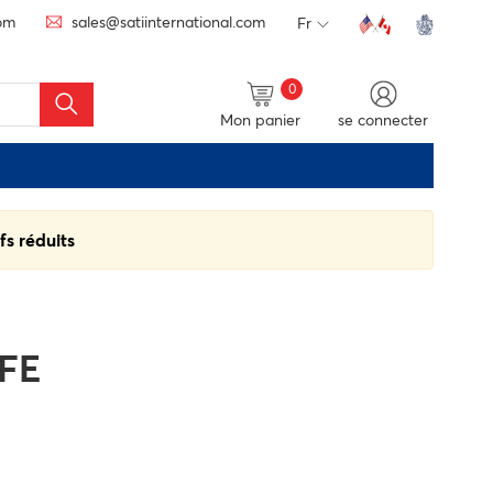
com
sales@satiinternational.com
Fr
0
Mon panier
se connecter
fs réduits
TFE